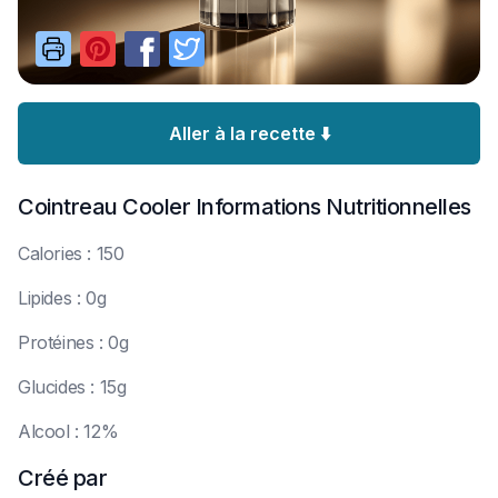
Aller à la recette ⬇️
Cointreau Cooler
Informations Nutritionnelles
C
alories : 150
L
ipides : 0g
P
rotéines : 0g
G
lucides : 15g
A
lcool : 12%
Créé par