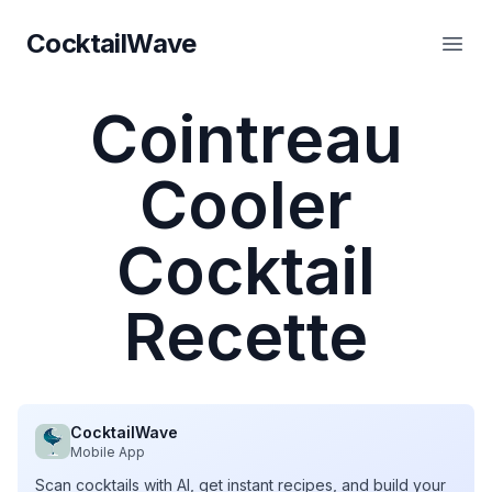
CocktailWave
CocktailWave
Ouvr
Cointreau
Cooler
Cocktail
Recette
CocktailWave
Mobile App
Scan cocktails with AI, get instant recipes, and build your