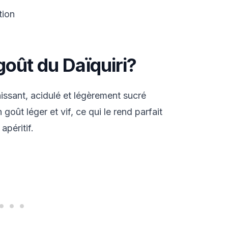
tion
oût du Daïquiri?
hissant, acidulé et légèrement sucré
goût léger et vif, ce qui le rend parfait
péritif.