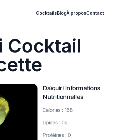
Cocktails
Blog
À propos
Contact
i Cocktail
cette
Daïquiri
Informations
Nutritionnelles
C
alories : 168
L
ipides : 0g
P
rotéines : 0