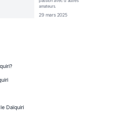
passion avec d'autres
amateurs.
29 mars 2025
quiri?
uiri
e Daïquiri