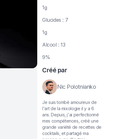
1
g
G
lucides : 7
1
g
A
lcool : 13
9
%
Créé par
Nic Polotnianko
Je suis tombé amoureux de
l'art de la mixologie il y a 6
ans. Depuis, j'ai perfectionné
mes compétences, créé une
grande variété de recettes de
cocktails, et partagé ma