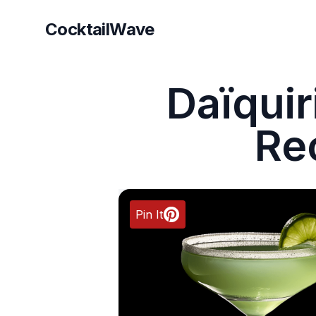
CocktailWave
CocktailWave
Daïquir
Re
Pin It