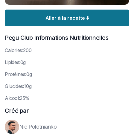
Aller à la recette ⬇️
Pegu Club
Informations Nutritionnelles
C
alories:200
L
ipides:0g
P
rotéines:0g
G
lucides:10g
A
lcool:25%
Créé par
Nic Polotnianko