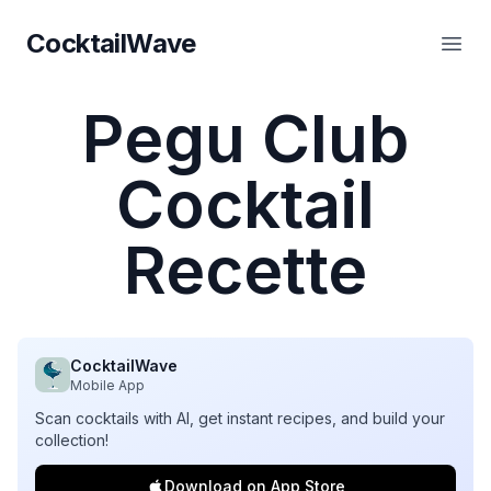
CocktailWave
CocktailWave
Ouvr
Pegu Club
Cocktail
Recette
CocktailWave
Mobile App
Scan cocktails with AI, get instant recipes, and build your
collection!
Download on App Store