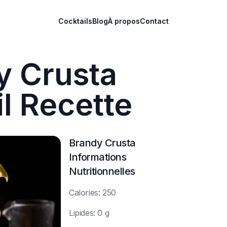
Cocktails
Blog
À propos
Contact
y Crusta
l Recette
Brandy Crusta
Informations
Nutritionnelles
C
alories: 250
L
ipides: 0 g