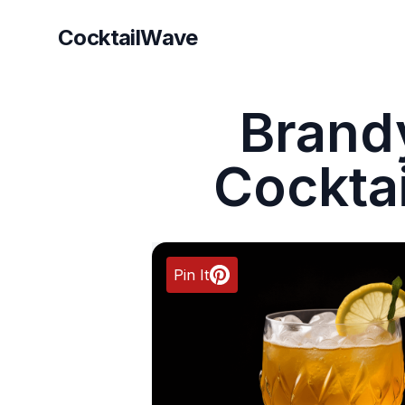
CocktailWave
CocktailWave
Brand
Cocktai
Pin It