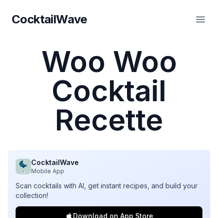
CocktailWave
CocktailWave
Ouvr
Woo Woo
Cocktail
Recette
CocktailWave
Mobile App
Scan cocktails with AI, get instant recipes, and build your
collection!
Download on App Store