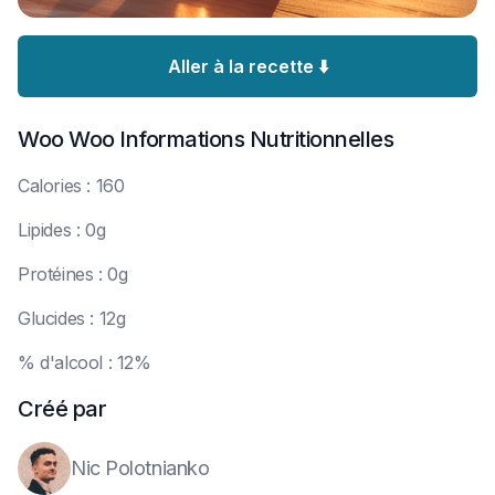
Aller à la recette ⬇️
Woo Woo
Informations Nutritionnelles
C
alories : 160
L
ipides : 0g
P
rotéines : 0g
G
lucides : 12g
%
d'alcool : 12%
Créé par
Nic Polotnianko