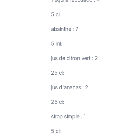
5 cl
:
absinthe
:
7
5 ml
:
jus de citron vert
:
2
25 cl
:
jus d'ananas
:
2
25 cl
:
sirop simple
:
1
5 cl
: