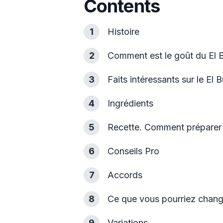
Contents
1
Histoire
2
Comment est le goût du El 
3
Faits intéressants sur le El 
4
Ingrédients
5
Recette. Comment préparer 
6
Conseils Pro
7
Accords
8
Ce que vous pourriez change
9
Variations