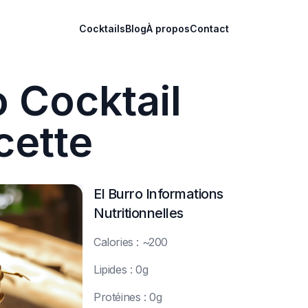
Cocktails
Blog
À propos
Contact
o Cocktail
cette
El Burro
Informations
Nutritionnelles
C
alories : ~200
L
ipides : 0g
P
rotéines : 0g