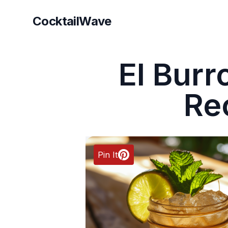
CocktailWave
CocktailWave
El Burr
Re
Pin It