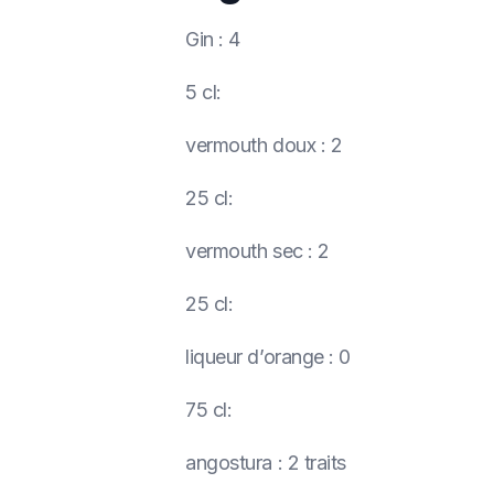
Gin
:
4
5 cl
:
vermouth doux
:
2
25 cl
:
vermouth sec
:
2
25 cl
:
liqueur d’orange
:
0
75 cl
:
angostura
:
2 traits