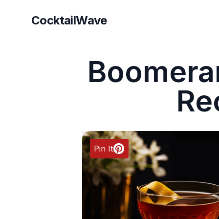
CocktailWave
CocktailWave
Boomeran
Re
Pin It