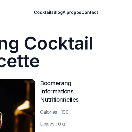
Cocktails
Blog
À propos
Contact
g Cocktail
cette
Boomerang
Informations
Nutritionnelles
C
alories : 190
L
ipides : 0 g