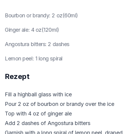
Bourbon or brandy
:
2 oz(60ml)
Ginger ale
:
4 oz(120ml)
Angostura bitters
:
2 dashes
Lemon peel
:
1 long spiral
Rezept
Fill a highball glass with ice
Pour 2 oz of bourbon or brandy over the ice
Top with 4 oz of ginger ale
Add 2 dashes of Angostura bitters
Garnish with a long spiral of lemon peel, draped