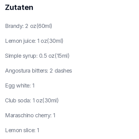
Zutaten
Brandy
:
2 oz(60ml)
Lemon juice
:
1 oz(30ml)
Simple syrup
:
0.5 oz(15ml)
Angostura bitters
:
2 dashes
Egg white
:
1
Club soda
:
1 oz(30ml)
Maraschino cherry
:
1
Lemon slice
:
1