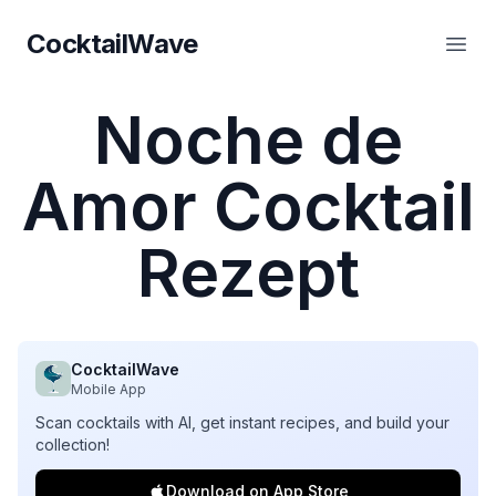
CocktailWave
CocktailWave
Haup
Noche de
Amor Cocktail
Rezept
CocktailWave
Mobile App
Scan cocktails with AI, get instant recipes, and build your
collection!
Download on App Store