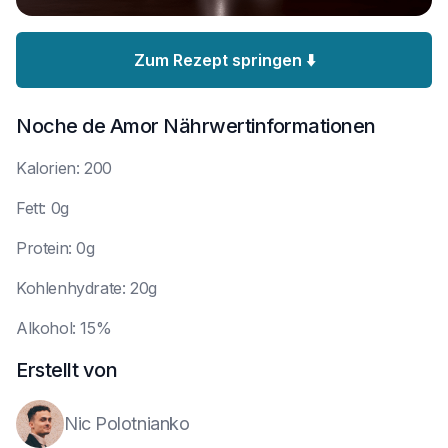
Zum Rezept springen ⬇️
Noche de Amor
Nährwertinformationen
K
alorien: 200
F
ett: 0g
P
rotein: 0g
K
ohlenhydrate: 20g
A
lkohol: 15%
Erstellt von
Nic Polotnianko