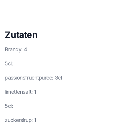
Zutaten
Brandy
:
4
5cl
:
passionsfruchtpüree
:
3cl
limettensaft
:
1
5cl
:
zuckersirup
:
1