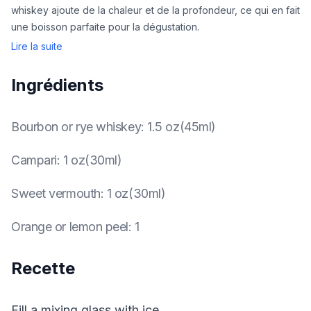
whiskey ajoute de la chaleur et de la profondeur, ce qui en fait
une boisson parfaite pour la dégustation.
Lire la suite
Ingrédients
Bourbon or rye whiskey
:
1.5 oz(45ml)
Campari
:
1 oz(30ml)
Sweet vermouth
:
1 oz(30ml)
Orange or lemon peel
:
1
Recette
Fill a mixing glass with ice