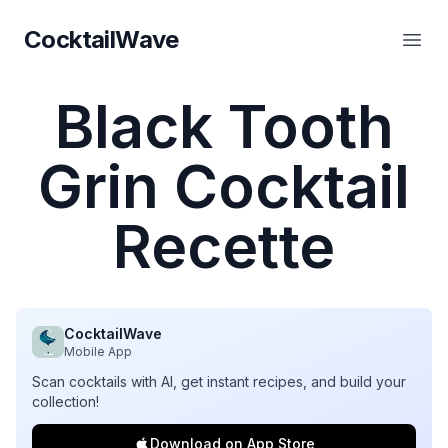
CocktailWave
CocktailWave
Ouvr
Black Tooth
Grin Cocktail
Recette
CocktailWave
Mobile App
Scan cocktails with AI, get instant recipes, and build your
collection!
Download on App Store