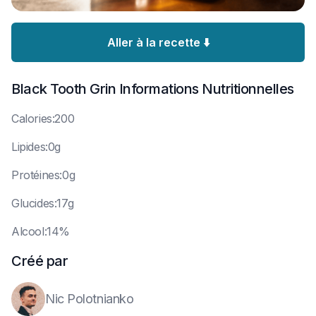
Aller à la recette ⬇️
Black Tooth Grin
Informations Nutritionnelles
C
alories:200
L
ipides:0g
P
rotéines:0g
G
lucides:17g
A
lcool:14%
Créé par
Nic Polotnianko