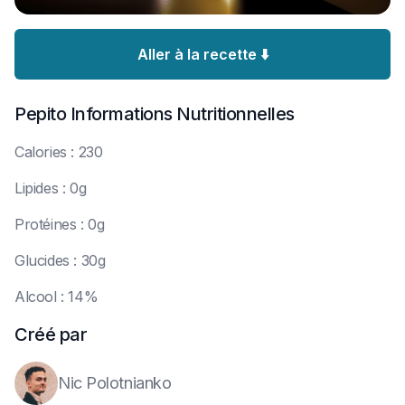
Aller à la recette ⬇️
Pepito
Informations Nutritionnelles
C
alories : 230
L
ipides : 0g
P
rotéines : 0g
G
lucides : 30g
A
lcool : 14%
Créé par
Nic Polotnianko