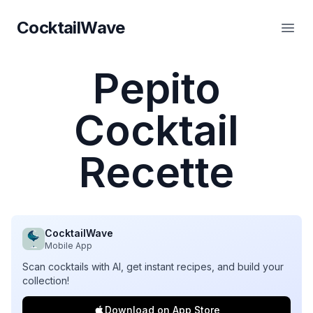
CocktailWave
CocktailWave
Ouvr
Pepito
Cocktail
Recette
CocktailWave
Mobile App
Scan cocktails with AI, get instant recipes, and build your
collection!
Download on App Store