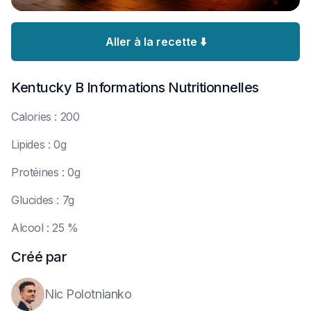
Aller à la recette ⬇️
Kentucky B
Informations Nutritionnelles
C
alories : 200
L
ipides : 0g
P
rotéines : 0g
G
lucides : 7g
A
lcool : 25 %
Créé par
Nic Polotnianko