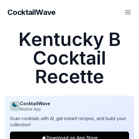
CocktailWave
CocktailWave
Ouvr
Kentucky B
Cocktail
Recette
CocktailWave
Mobile App
Scan cocktails with AI, get instant recipes, and build your
collection!
Download on App Store