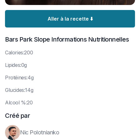
Aller à la recette ⬇️
Bars Park Slope
Informations Nutritionnelles
C
alories:200
L
ipides:0g
P
rotéines:4g
G
lucides:14g
A
lcool %:20
Créé par
Nic Polotnianko