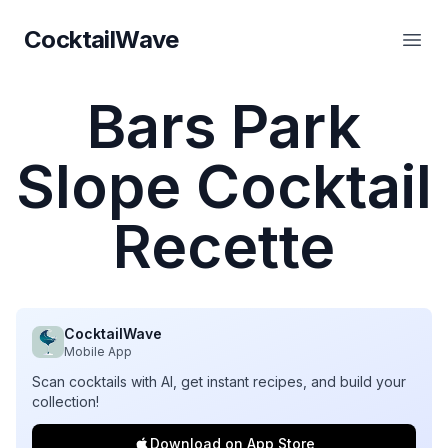
CocktailWave
CocktailWave
Ouvr
Bars Park
Slope Cocktail
Recette
CocktailWave
Mobile App
Scan cocktails with AI, get instant recipes, and build your
collection!
Download on App Store