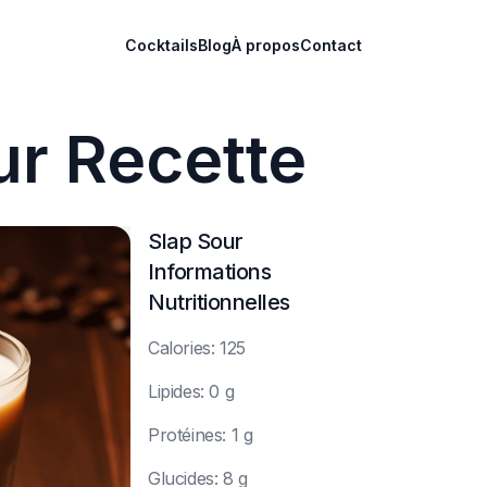
Cocktails
Blog
À propos
Contact
ur Recette
Slap Sour
Informations
Nutritionnelles
C
alories: 125
L
ipides: 0 g
P
rotéines: 1 g
G
lucides: 8 g