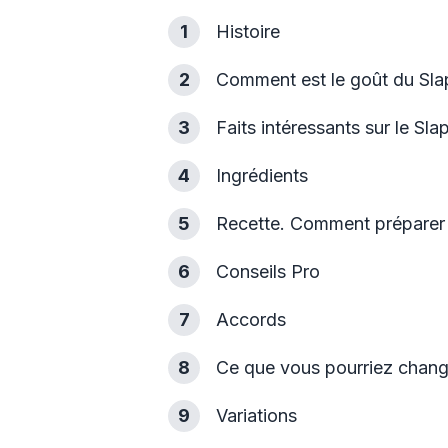
1
Histoire
2
Comment est le goût du Sla
3
Faits intéressants sur le Sla
4
Ingrédients
5
Recette. Comment préparer 
6
Conseils Pro
7
Accords
8
Ce que vous pourriez chang
9
Variations