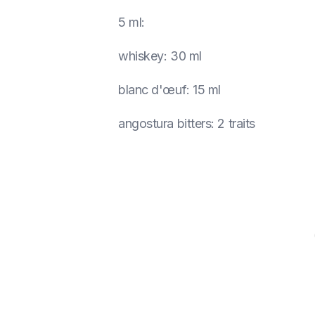
5 ml
:
whiskey
:
30 ml
blanc d'œuf
:
15 ml
angostura bitters
:
2 traits