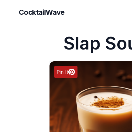
CocktailWave
CocktailWave
Slap So
Pin It