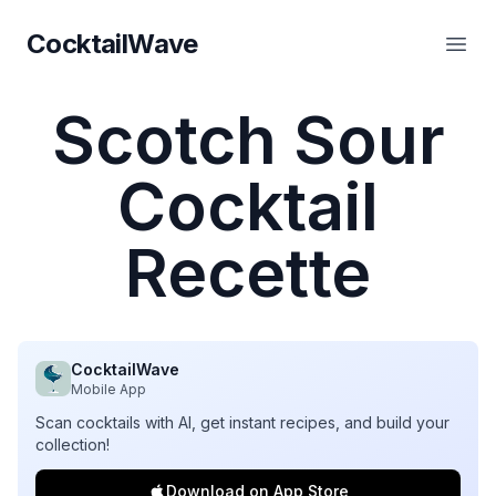
CocktailWave
CocktailWave
Ouvr
Scotch Sour
Cocktail
Recette
CocktailWave
Mobile App
Scan cocktails with AI, get instant recipes, and build your
collection!
Download on App Store