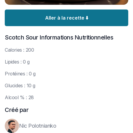
Aller à la recette ⬇️
Scotch Sour
Informations Nutritionnelles
C
alories : 200
L
ipides : 0 g
P
rotéines : 0 g
G
lucides : 10 g
A
lcool % : 28
Créé par
Nic Polotnianko