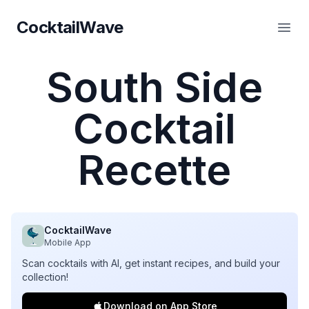
CocktailWave
CocktailWave
Ouvr
South Side
Cocktail
Recette
CocktailWave
Mobile App
Scan cocktails with AI, get instant recipes, and build your
collection!
Download on App Store