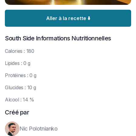
Aller à la recette ⬇️
South Side
Informations Nutritionnelles
C
alories : 180
L
ipides : 0 g
P
rotéines : 0 g
G
lucides : 10 g
A
lcool : 14 %
Créé par
Nic Polotnianko