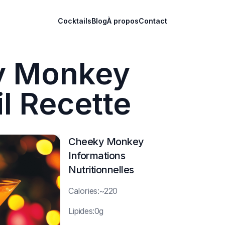
Cocktails
Blog
À propos
Contact
y Monkey
l Recette
Cheeky Monkey
Informations
Nutritionnelles
C
alories:~220
L
ipides:0g