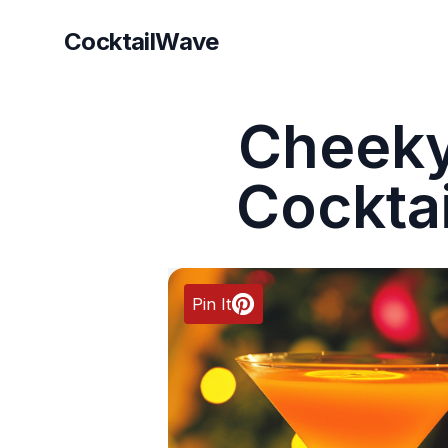
CocktailWave
CocktailWave
Cheek
Cocktai
Pin It