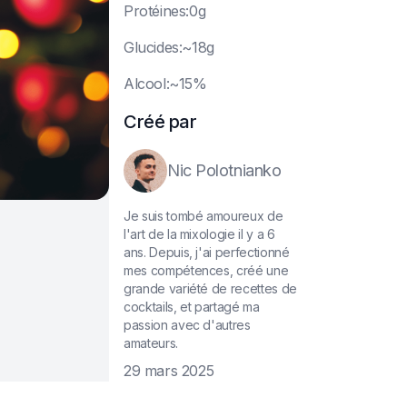
P
rotéines:0g
G
lucides:~18g
A
lcool:~15%
Créé par
Nic Polotnianko
Je suis tombé amoureux de
l'art de la mixologie il y a 6
ans. Depuis, j'ai perfectionné
mes compétences, créé une
grande variété de recettes de
cocktails, et partagé ma
passion avec d'autres
amateurs.
29 mars 2025