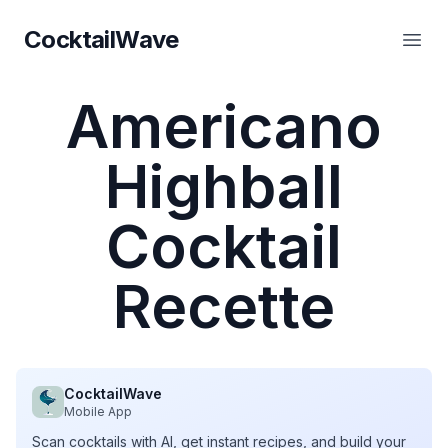
CocktailWave
CocktailWave
Ouvr
Americano
Highball
Cocktail
Recette
CocktailWave
Mobile App
Scan cocktails with AI, get instant recipes, and build your