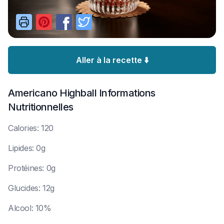
Aller à la recette ⬇️
Americano Highball
Informations
Nutritionnelles
C
alories: 120
L
ipides: 0g
P
rotéines: 0g
G
lucides: 12g
A
lcool: 10%