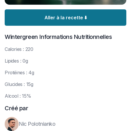
Aller à la recette ⬇️
Wintergreen
Informations Nutritionnelles
C
alories : 220
L
ipides : 0g
P
rotéines : 4g
G
lucides : 15g
A
lcool : 15%
Créé par
Nic Polotnianko