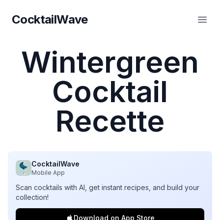
CocktailWave
CocktailWave
Ouvr
Wintergreen
Cocktail
Recette
CocktailWave
Mobile App
Scan cocktails with AI, get instant recipes, and build your
collection!
Download on App Store