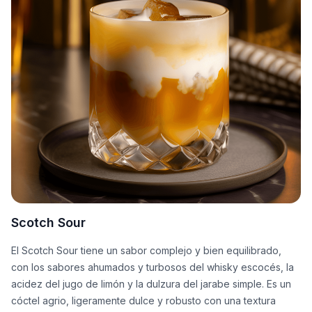
Scotch Sour
El Scotch Sour tiene un sabor complejo y bien equilibrado,
con los sabores ahumados y turbosos del whisky escocés, la
acidez del jugo de limón y la dulzura del jarabe simple. Es un
cóctel agrio, ligeramente dulce y robusto con una textura