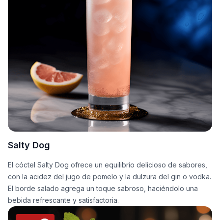
Salty Dog
El cóctel Salty Dog ofrece un equilibrio delicioso de sabores,
con la acidez del jugo de pomelo y la dulzura del gin o vodka.
El borde salado agrega un toque sabroso, haciéndolo una
bebida refrescante y satisfactoria.