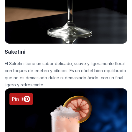
Saketini
El Saketini tiene un sabor delicado, suave y ligeramente floral
con toques de enebro y cítricos. Es un cóctel bien equilibrado
que no es demasiado dulce ni demasiado ácido, con un final
ligero y refrescante.
Pin It