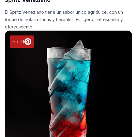
El Spritz Veneziano tiene un sabor único agridulce, con un
toque de notas cítricas y herbales. Es ligero, refrescante y
efervescente.
Pin It