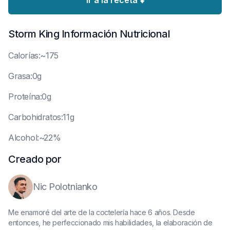
Ir a la receta ⬇️
Storm King
Información Nutricional
C
alorías:~175
G
rasa:0g
P
roteína:0g
C
arbohidratos:11g
A
lcohol:~22%
Creado por
Nic Polotnianko
Me enamoré del arte de la coctelería hace 6 años. Desde
entonces, he perfeccionado mis habilidades, la elaboración de