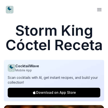
CocktailWave
Open
Storm King
Cóctel Receta
CocktailWave
Mobile App
Scan cocktails with AI, get instant recipes, and build your
collection!
Download on App Store