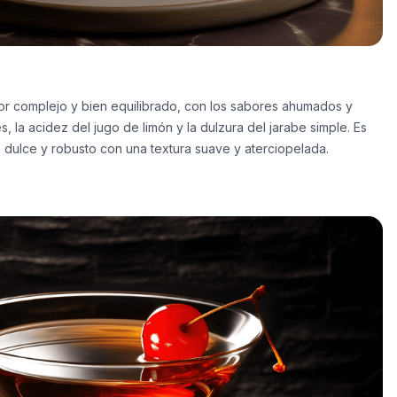
bor complejo y bien equilibrado, con los sabores ahumados y
 la acidez del jugo de limón y la dulzura del jarabe simple. Es
e dulce y robusto con una textura suave y aterciopelada.