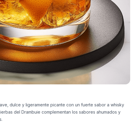
suave, dulce y ligeramente picante con un fuerte sabor a whisky
y hierbas del Drambuie complementan los sabores ahumados y
s.