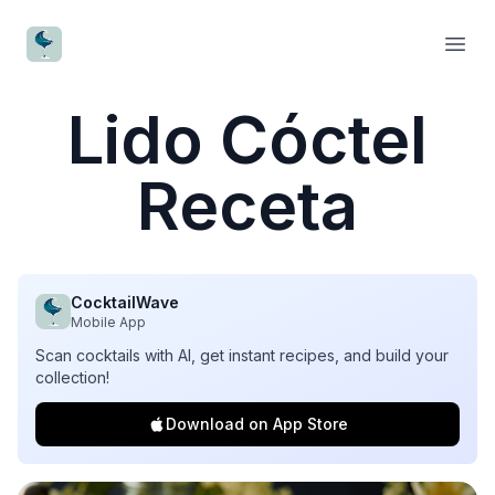
CocktailWave
Open
Lido Cóctel
Receta
CocktailWave
Mobile App
Scan cocktails with AI, get instant recipes, and build your
collection!
Download on App Store