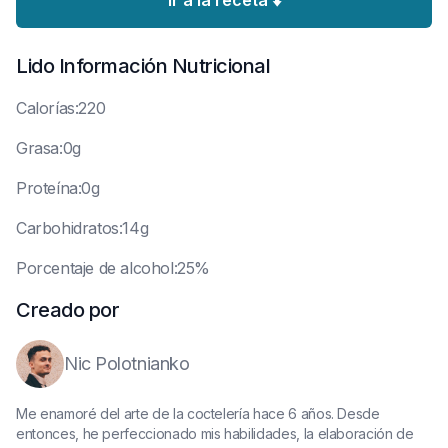
Ir a la receta ⬇️
Lido
Información Nutricional
C
alorías:220
G
rasa:0g
P
roteína:0g
C
arbohidratos:14g
P
orcentaje de alcohol:25%
Creado por
Nic Polotnianko
Me enamoré del arte de la coctelería hace 6 años. Desde
entonces, he perfeccionado mis habilidades, la elaboración de