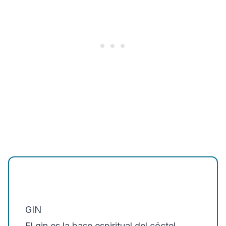
GIN
El gin es la base espiritual del cóctel,