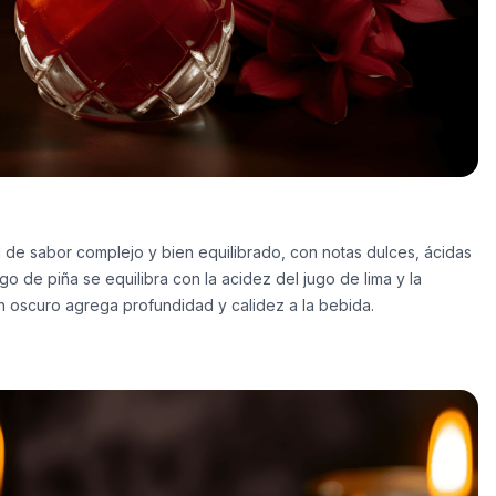
il de sabor complejo y bien equilibrado, con notas dulces, ácidas
go de piña se equilibra con la acidez del jugo de lima y la
n oscuro agrega profundidad y calidez a la bebida.