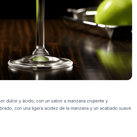
abor dulce y ácido, con un sabor a manzana crujiente y
librado, con una ligera acidez de la manzana y un acabado suave