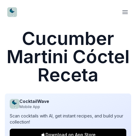
CocktailWave
Open
Cucumber
Martini Cóctel
Receta
CocktailWave
Mobile App
Scan cocktails with AI, get instant recipes, and build your
collection!
Download on App Store