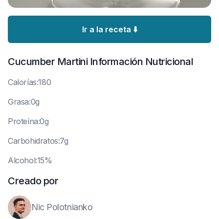
Ir a la receta ⬇️
Cucumber Martini
Información Nutricional
C
alorías:180
G
rasa:0g
P
roteína:0g
C
arbohidratos:7g
A
lcohol:15%
Creado por
Nic Polotnianko