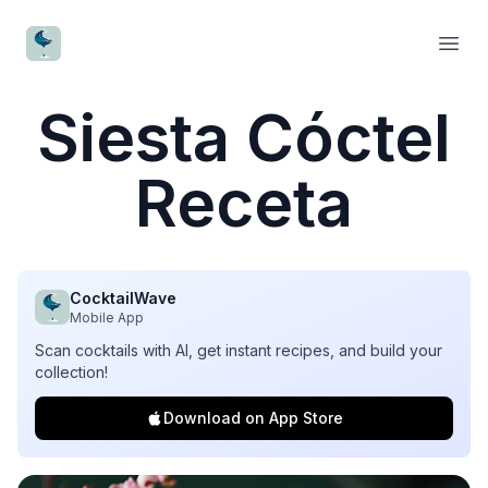
CocktailWave
Open
Siesta Cóctel
Receta
CocktailWave
Mobile App
Scan cocktails with AI, get instant recipes, and build your
collection!
Download on App Store