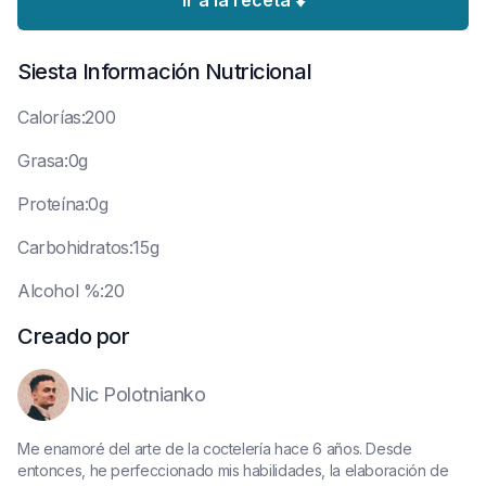
Ir a la receta ⬇️
Siesta
Información Nutricional
C
alorías:200
G
rasa:0g
P
roteína:0g
C
arbohidratos:15g
A
lcohol %:20
Creado por
Nic Polotnianko
Me enamoré del arte de la coctelería hace 6 años. Desde
entonces, he perfeccionado mis habilidades, la elaboración de