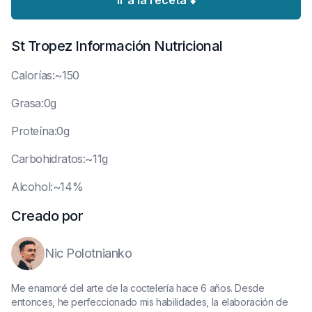
Ir a la receta ⬇️
St Tropez
Información Nutricional
C
alorías:~150
G
rasa:0g
P
roteína:0g
C
arbohidratos:~11g
A
lcohol:~14%
Creado por
Nic Polotnianko
Me enamoré del arte de la coctelería hace 6 años. Desde
entonces, he perfeccionado mis habilidades, la elaboración de