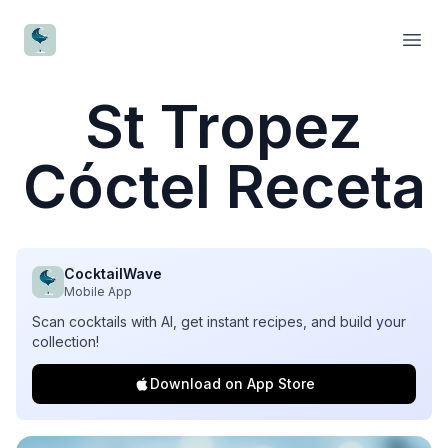
CocktailWave
Open
St Tropez
Cóctel Receta
CocktailWave
Mobile App
Scan cocktails with AI, get instant recipes, and build your
collection!
Download on App Store