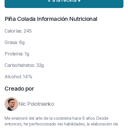
Ir a la receta ⬇️
Piña Colada
Información Nutricional
C
alorías: 245
G
rasa: 6g
P
roteína: 1g
C
arbohidratos: 32g
A
lcohol: 14%
Creado por
Nic Polotnianko
Me enamoré del arte de la coctelería hace 6 años. Desde
entonces, he perfeccionado mis habilidades, la elaboración de