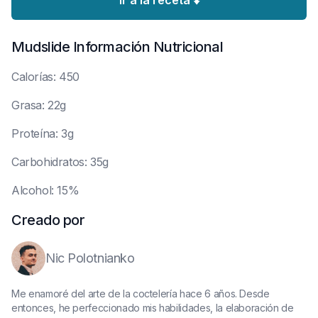
Ir a la receta ⬇️
Mudslide
Información Nutricional
C
alorías: 450
G
rasa: 22g
P
roteína: 3g
C
arbohidratos: 35g
A
lcohol: 15%
Creado por
Nic Polotnianko
Me enamoré del arte de la coctelería hace 6 años. Desde
entonces, he perfeccionado mis habilidades, la elaboración de