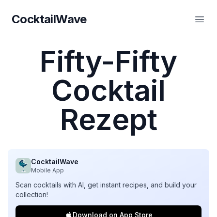
CocktailWave
CocktailWave
Haup
Fifty-Fifty
Cocktail
Rezept
CocktailWave
Mobile App
Scan cocktails with AI, get instant recipes, and build your
collection!
Download on App Store