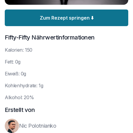
Zum Rezept springen ⬇️
Fifty-Fifty
Nährwertinformationen
K
alorien: 150
F
ett: 0g
E
iweiß: 0g
K
ohlenhydrate: 1g
A
lkohol: 20%
Erstellt von
Nic Polotnianko