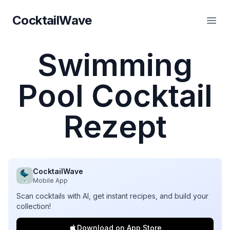
CocktailWave
CocktailWave
Haup
Swimming
Pool Cocktail
Rezept
CocktailWave
Mobile App
Scan cocktails with AI, get instant recipes, and build your
collection!
Download on App Store