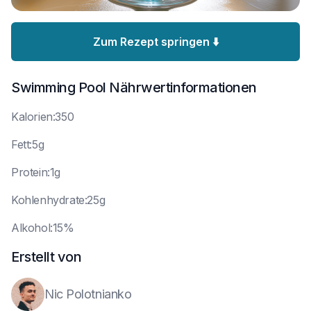
Zum Rezept springen ⬇️
Swimming Pool
Nährwertinformationen
K
alorien:350
F
ett:5g
P
rotein:1g
K
ohlenhydrate:25g
A
lkohol:15%
Erstellt von
Nic Polotnianko