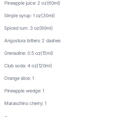
Pineapple juice
:
2 oz(60ml)
Simple syrup
:
1 oz(30ml)
Spiced rum
:
3 oz(90ml)
Angostura bitters
:
2 dashes
Grenadine
:
0.5 oz(15ml)
Club soda
:
4 oz(120ml)
Orange slice
:
1
Pineapple wedge
:
1
Maraschino cherry
:
1