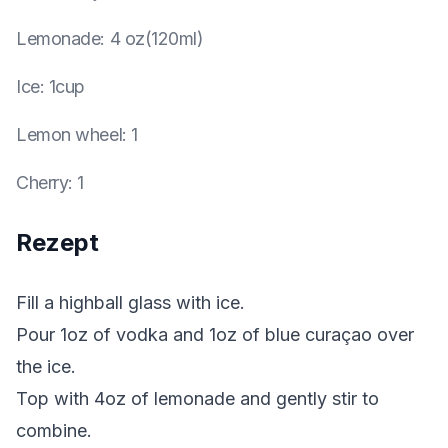
Lemonade
:
4 oz(120ml)
Ice
:
1cup
Lemon wheel
:
1
Cherry
:
1
Rezept
Fill a highball glass with ice.
Pour 1oz of vodka and 1oz of blue curaçao over
the ice.
Top with 4oz of lemonade and gently stir to
combine.