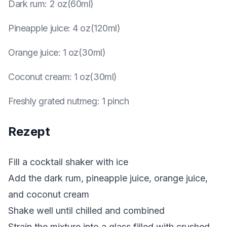
Dark rum
:
2 oz(60ml)
Pineapple juice
:
4 oz(120ml)
Orange juice
:
1 oz(30ml)
Coconut cream
:
1 oz(30ml)
Freshly grated nutmeg
:
1 pinch
Rezept
Fill a cocktail shaker with ice
Add the dark rum, pineapple juice, orange juice,
and coconut cream
Shake well until chilled and combined
Strain the mixture into a glass filled with crushed