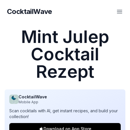
CocktailWave
CocktailWave
Haup
Mint Julep
Cocktail
Rezept
CocktailWave
Mobile App
Scan cocktails with AI, get instant recipes, and build your
collection!
Download on App Store