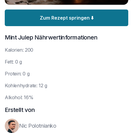
Zum Rezept springen ⬇️
Mint Julep
Nährwertinformationen
K
alorien: 200
F
ett: 0 g
P
rotein: 0 g
K
ohlenhydrate: 12 g
A
lkohol: 16%
Erstellt von
Nic Polotnianko