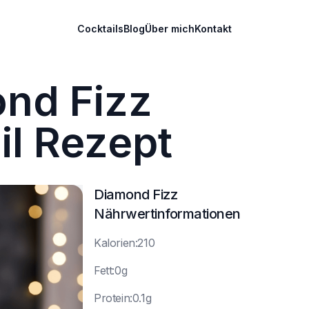
Cocktails
Blog
Über mich
Kontakt
nd Fizz
il Rezept
Diamond Fizz
Nährwertinformationen
K
alorien:210
F
ett:0g
P
rotein:0.1g