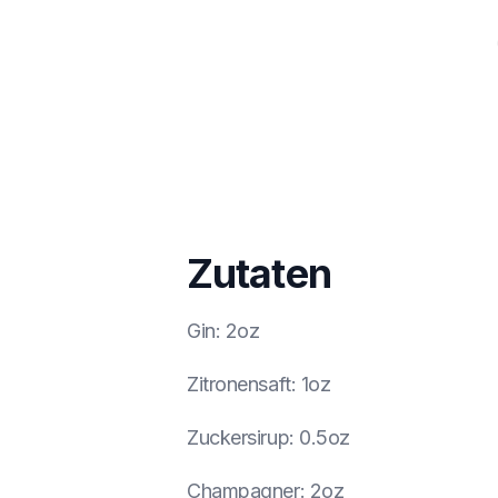
Zutaten
Gin
:
2oz
Zitronensaft
:
1oz
Zuckersirup
:
0.5oz
Champagner
:
2oz