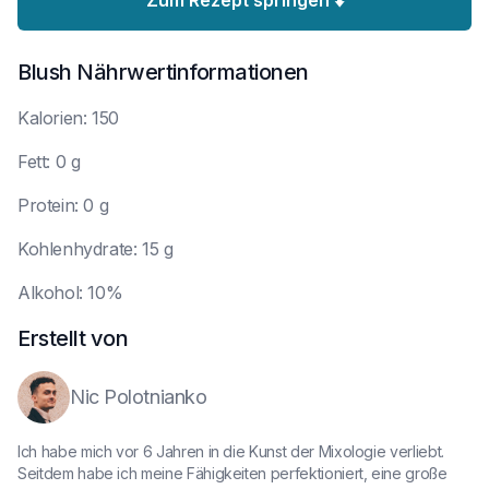
Zum Rezept springen ⬇️
Blush
Nährwertinformationen
K
alorien: 150
F
ett: 0 g
P
rotein: 0 g
K
ohlenhydrate: 15 g
A
lkohol: 10%
Erstellt von
Nic Polotnianko
Ich habe mich vor 6 Jahren in die Kunst der Mixologie verliebt.
Seitdem habe ich meine Fähigkeiten perfektioniert, eine große