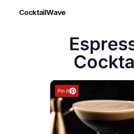
CocktailWave
CocktailWave
Espress
Cockta
Pin It