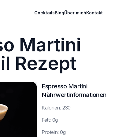
Cocktails
Blog
Über mich
Kontakt
o Martini
il Rezept
Espresso Martini
Nährwertinformationen
K
alorien: 230
F
ett: 0g
P
rotein: 0g