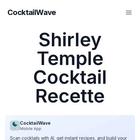
CocktailWave
CocktailWave
Ouvr
Shirley
Temple
Cocktail
Recette
CocktailWave
Mobile App
Scan cocktails with AI, get instant recipes, and build your