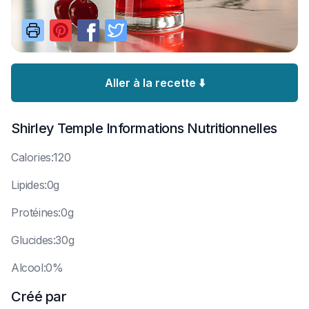
Aller à la recette ⬇️
Shirley Temple
Informations Nutritionnelles
C
alories:120
L
ipides:0g
P
rotéines:0g
G
lucides:30g
A
lcool:0%
Créé par