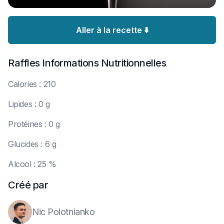
Aller à la recette ⬇️
Raffles
Informations Nutritionnelles
C
alories : 210
L
ipides : 0 g
P
rotéines : 0 g
G
lucides : 6 g
A
lcool : 25 %
Créé par
Nic Polotnianko