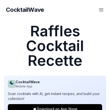
CocktailWave
CocktailWave
Ouvr
Raffles
Cocktail
Recette
CocktailWave
Mobile App
Scan cocktails with AI, get instant recipes, and build your
collection!
Download on App Store