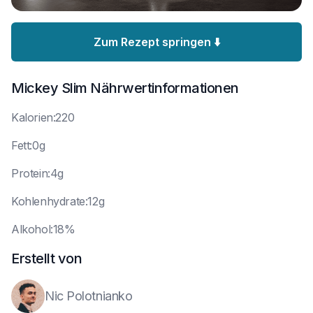
Zum Rezept springen ⬇️
Mickey Slim
Nährwertinformationen
K
alorien:220
F
ett:0g
P
rotein:4g
K
ohlenhydrate:12g
A
lkohol:18%
Erstellt von
Nic Polotnianko