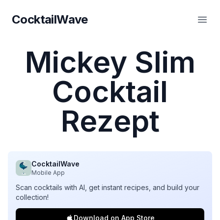
CocktailWave
CocktailWave
Haup
Mickey Slim
Cocktail
Rezept
CocktailWave
Mobile App
Scan cocktails with AI, get instant recipes, and build your
collection!
Download on App Store