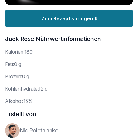
Zum Rezept springen ⬇️
Jack Rose
Nährwertinformationen
K
alorien:180
F
ett:0 g
P
rotein:0 g
K
ohlenhydrate:12 g
A
lkohol:15%
Erstellt von
Nic Polotnianko