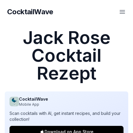
CocktailWave
CocktailWave
Haup
Jack Rose
Cocktail
Rezept
CocktailWave
Mobile App
Scan cocktails with AI, get instant recipes, and build your
collection!
Download on App Store