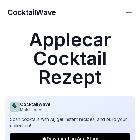
CocktailWave
CocktailWave
Haup
Applecar
Cocktail
Rezept
CocktailWave
Mobile App
Scan cocktails with AI, get instant recipes, and build your
collection!
Download on App Store