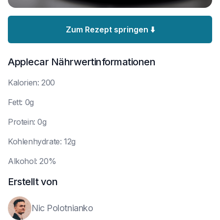
Zum Rezept springen ⬇️
Applecar
Nährwertinformationen
K
alorien: 200
F
ett: 0g
P
rotein: 0g
K
ohlenhydrate: 12g
A
lkohol: 20%
Erstellt von
Nic Polotnianko