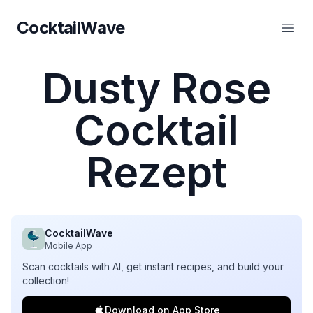
CocktailWave
CocktailWave
Haup
Dusty Rose
Cocktail
Rezept
CocktailWave
Mobile App
Scan cocktails with AI, get instant recipes, and build your
collection!
Download on App Store