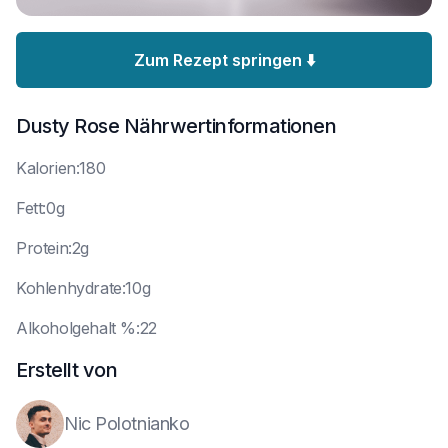
Zum Rezept springen ⬇️
Dusty Rose
Nährwertinformationen
K
alorien:180
F
ett:0g
P
rotein:2g
K
ohlenhydrate:10g
A
lkoholgehalt %:22
Erstellt von
Nic Polotnianko