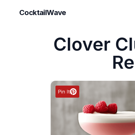
CocktailWave
CocktailWave
Clover Cl
Re
Pin It