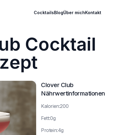
Cocktails
Blog
Über mich
Kontakt
ub Cocktail
zept
Clover Club
Nährwertinformationen
K
alorien:200
F
ett:0g
P
rotein:4g