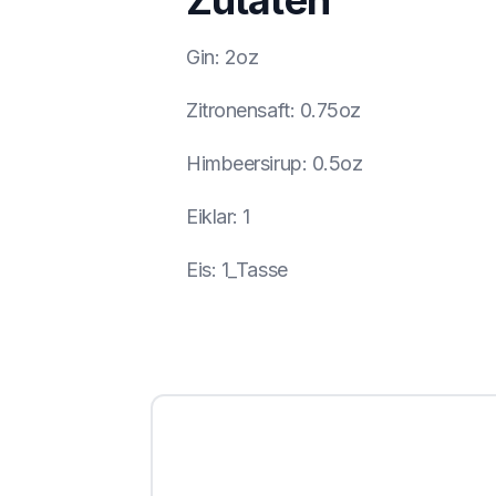
Zutaten
Gin
:
2oz
Zitronensaft
:
0.75oz
Himbeersirup
:
0.5oz
Eiklar
:
1
Eis
:
1_Tasse