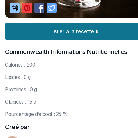
Aller à la recette ⬇️
Commonwealth
Informations Nutritionnelles
C
alories : 200
L
ipides : 0 g
P
rotéines : 0 g
G
lucides : 15 g
P
ourcentage d’alcool : 25 %
Créé par