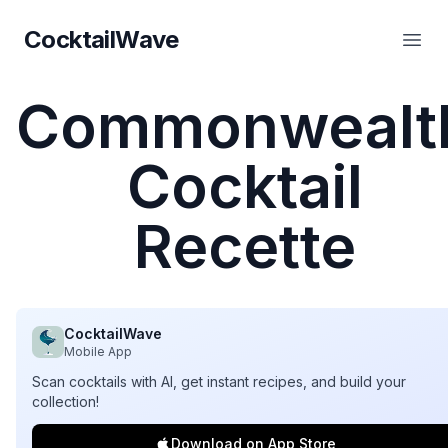
CocktailWave
CocktailWave
Ouvr
Commonwealt
Cocktail
Recette
CocktailWave
Mobile App
Scan cocktails with AI, get instant recipes, and build your
collection!
Download on App Store