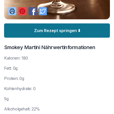
Zum Rezept springen ⬇️
Smokey Martini
Nährwertinformationen
K
alorien: 180
F
ett: 0g
P
rotein: 0g
K
ohlenhydrate: 0
5
g
A
lkoholgehalt: 22%