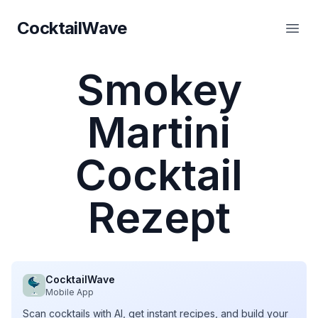
CocktailWave
CocktailWave
Haup
Smokey
Martini
Cocktail
Rezept
CocktailWave
Mobile App
Scan cocktails with AI, get instant recipes, and build your