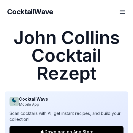
CocktailWave
CocktailWave
Haup
John Collins
Cocktail
Rezept
CocktailWave
Mobile App
Scan cocktails with AI, get instant recipes, and build your
collection!
Download on App Store