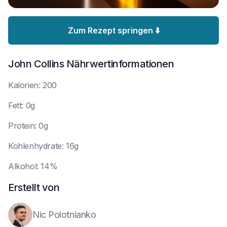
Zum Rezept springen ⬇️
John Collins
Nährwertinformationen
K
alorien: 200
F
ett: 0g
P
rotein: 0g
K
ohlenhydrate: 16g
A
lkohol: 14%
Erstellt von
Nic Polotnianko