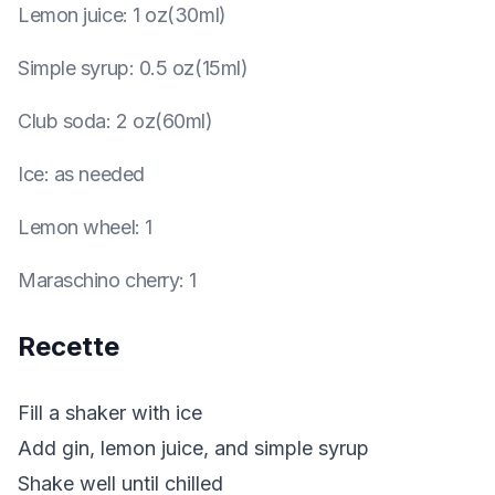
Lemon juice
:
1 oz(30ml)
Simple syrup
:
0.5 oz(15ml)
Club soda
:
2 oz(60ml)
Ice
:
as needed
Lemon wheel
:
1
Maraschino cherry
:
1
Recette
Fill a shaker with ice
Add gin, lemon juice, and simple syrup
Shake well until chilled