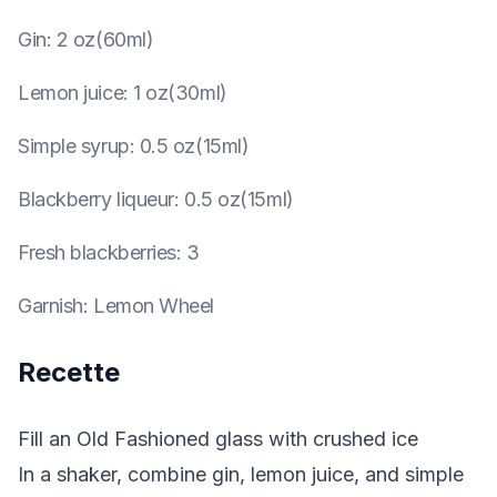
Gin
:
2 oz(60ml)
Lemon juice
:
1 oz(30ml)
Simple syrup
:
0.5 oz(15ml)
Blackberry liqueur
:
0.5 oz(15ml)
Fresh blackberries
:
3
Garnish
:
Lemon Wheel
Recette
Fill an Old Fashioned glass with crushed ice
In a shaker, combine gin, lemon juice, and simple