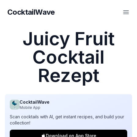
CocktailWave
CocktailWave
Haup
Juicy Fruit
Cocktail
Rezept
CocktailWave
Mobile App
Scan cocktails with AI, get instant recipes, and build your
collection!
Download on App Store