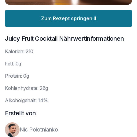
Zum Rezept springen ⬇️
Juicy Fruit Cocktail
Nährwertinformationen
K
alorien: 210
F
ett: 0g
P
rotein: 0g
K
ohlenhydrate: 28g
A
lkoholgehalt: 14%
Erstellt von
Nic Polotnianko