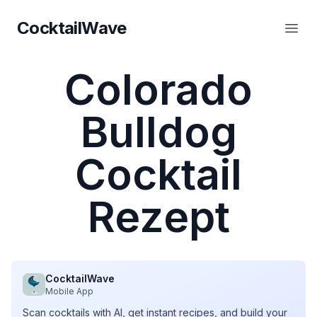
CocktailWave
CocktailWave
Haup
Colorado
Bulldog
Cocktail
Rezept
CocktailWave
Mobile App
Scan cocktails with AI, get instant recipes, and build your