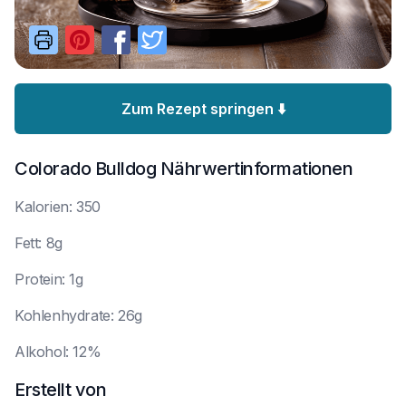
Zum Rezept springen ⬇️
Colorado Bulldog
Nährwertinformationen
K
alorien: 350
F
ett: 8g
P
rotein: 1g
K
ohlenhydrate: 26g
A
lkohol: 12%
Erstellt von